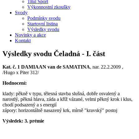
Titul Sport
Výkonnostní zkoušky
Svody
Podmínky svodu
Startovní listina
Výsledky svodu
Novinky a akce
Kontakt
Výsledky svodu Čeladná - I. část
Kat. č. 1 DAMIAAN van de SAMATINA
, nar. 22.2.2009 ,
/Hugo x Piter 312/
Hodnocení:
klady: pěkně v typu, tělesná stavba slušná, dobře osvalený a
narostlý, pěkná hlava, záda a kříž vázané, velmi pěkný krok i klus,
chodí podsazený a s energií
zápory: horizontálně nasazený krk, mírně "kravský" postoj
Výsledek: 3. prémie