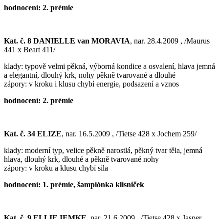
hodnocení: 2. prémie
Kat. č. 8 DANIELLE van MORAVIA
, nar. 28.4.2009 , /Maurus
441 x Beart 411/
klady: typově velmi pěkná, výborná kondice a osvalení, hlava jemná
a elegantní, dlouhý krk, nohy pěkně tvarované a dlouhé
zápory: v kroku i klusu chybí energie, podsazení a vznos
hodnocení: 2. prémie
Kat. č. 34 ELIZE
, nar. 16.5.2009 , /Tietse 428 x Jochem 259/
klady: moderní typ, velice pěkně narostlá, pěkný tvar těla, jemná
hlava, dlouhý krk, dlouhé a pěkně tvarované nohy
zápory: v kroku a klusu chybí síla
hodnocení: 1. prémie, šampiónka klisniček
Kat. č. 9 ELLIE IEMKE
, nar. 21.6.2009 , /Tietse 428 x Jasper