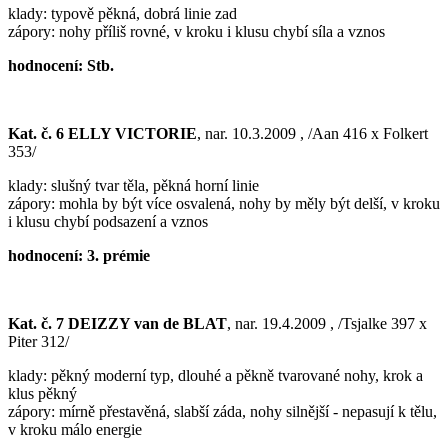
klady: typově pěkná, dobrá linie zad
zápory: nohy příliš rovné, v kroku i klusu chybí síla a vznos
hodnocení: Stb.
Kat. č. 6 ELLY VICTORIE
, nar. 10.3.2009 , /Aan 416 x Folkert
353/
klady: slušný tvar těla, pěkná horní linie
zápory: mohla by být více osvalená, nohy by měly být delší, v kroku
i klusu chybí podsazení a vznos
hodnocení: 3. prémie
Kat. č. 7 DEIZZY van de BLAT
, nar. 19.4.2009 , /Tsjalke 397 x
Piter 312/
klady: pěkný moderní typ, dlouhé a pěkně tvarované nohy, krok a
klus pěkný
zápory: mírně přestavěná, slabší záda, nohy silnější - nepasují k tělu,
v kroku málo energie