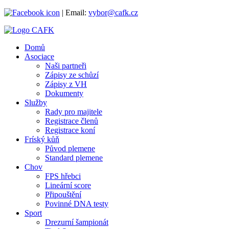
|
Email:
vybor@cafk.cz
Domů
Asociace
Naši partneři
Zápisy ze schůzí
Zápisy z VH
Dokumenty
Služby
Rady pro majitele
Registrace členů
Registrace koní
Fríský kůň
Původ plemene
Standard plemene
Chov
FPS hřebci
Lineární score
Připouštění
Povinné DNA testy
Sport
Drezurní šampionát