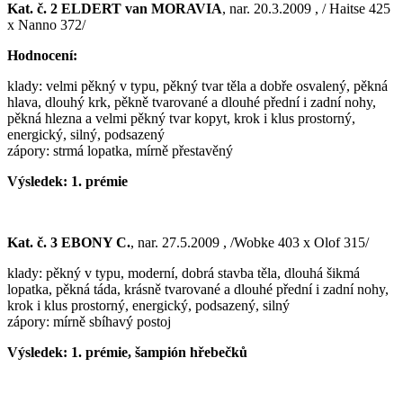
Kat. č. 2 ELDERT van MORAVIA
, nar. 20.3.2009 , / Haitse 425
x Nanno 372/
Hodnocení:
klady: velmi pěkný v typu, pěkný tvar těla a dobře osvalený, pěkná
hlava, dlouhý krk, pěkně tvarované a dlouhé přední i zadní nohy,
pěkná hlezna a velmi pěkný tvar kopyt, krok i klus prostorný,
energický, silný, podsazený
zápory: strmá lopatka, mírně přestavěný
Výsledek: 1. prémie
Kat. č. 3 EBONY C.
, nar. 27.5.2009 , /Wobke 403 x Olof 315/
klady: pěkný v typu, moderní, dobrá stavba těla, dlouhá šikmá
lopatka, pěkná táda, krásně tvarované a dlouhé přední i zadní nohy,
krok i klus prostorný, energický, podsazený, silný
zápory: mírně sbíhavý postoj
Výsledek: 1. prémie, šampión hřebečků