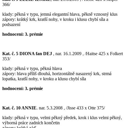
366/
klady: pěkná v typu, jemná elegantní hlava, pěkně vznosný klus
zápory: krátký krk, kratší nohy, v kroku i klusu chybí síla a
podsazení
hodnocení: 3. prémie
Kat. č. 5 DIONA fan DEJ
, nar. 16.1.2009 , /Haitse 425 x Folkert
353/
klady: pěkná v typu, pěkná hlava
zápory: hlava příliš dlouhá, horizontálně nasazený krk, strmá
lopatka, kratší nohy, v kroku a klusu chybí síla
hodnocení: 3. prémie
Kat. č. 10 ANNIE
. nar. 5.3.2008 , /Jisse 433 x Otte 375/
klady: pěkná v typu, velmi pěkný předek, krok i klus velmi pěkný,
výborná práce zadních končetin
zápory: krátká záď