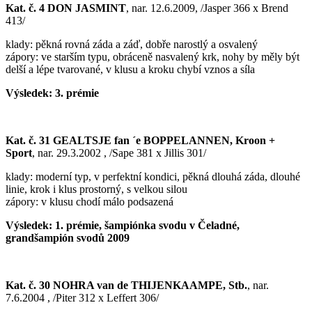
Kat. č. 4 DON JASMINT
, nar. 12.6.2009, /Jasper 366 x Brend
413/
klady: pěkná rovná záda a záď, dobře narostlý a osvalený
zápory: ve starším typu, obráceně nasvalený krk, nohy by měly být
delší a lépe tvarované, v klusu a kroku chybí vznos a síla
Výsledek: 3. prémie
Kat. č. 31 GEALTSJE fan ´e BOPPELANNEN, Kroon +
Sport
, nar. 29.3.2002 , /Sape 381 x Jillis 301/
klady: moderní typ, v perfektní kondici, pěkná dlouhá záda, dlouhé
linie, krok i klus prostorný, s velkou silou
zápory: v klusu chodí málo podsazená
Výsledek: 1. prémie, šampiónka svodu v Čeladné,
grandšampión svodů 2009
Kat. č. 30 NOHRA van de THIJENKAAMPE, Stb.
, nar.
7.6.2004 , /Piter 312 x Leffert 306/